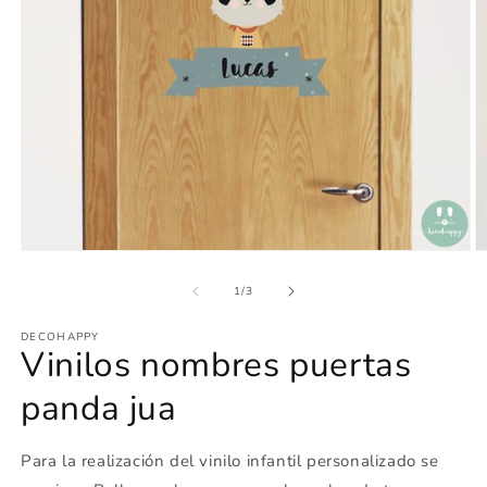
Abrir
Ab
elemento
e
multimedia
m
de
1
/
3
1
2
en
e
DECOHAPPY
una
u
Vinilos nombres puertas
ventana
v
modal
m
panda jua
Para la realización del vinilo infantil personalizado se