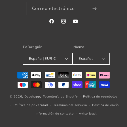
Correo electrónico
Facebook
Instagram
YouTube
País/región
Idioma
España | EUR €
Español
Formas
de
pago
© 2026,
Decohappy
Tecnología de Shopify
Política de reembolso
Política de privacidad
Términos del servicio
Política de envío
Información de contacto
Aviso legal