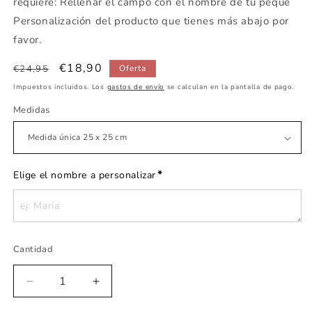
requiere: Rellenar el campo con el nombre de tu peque
Personalización del producto que tienes más abajo por
favor.
Precio
Precio
€18,90
€24,95
Oferta
habitual
de
Impuestos incluidos. Los
gastos de envío
se calculan en la pantalla de pago.
oferta
Medidas
*
Elige el nombre a personalizar
Cantidad
Reducir
Aumentar
cantidad
cantidad