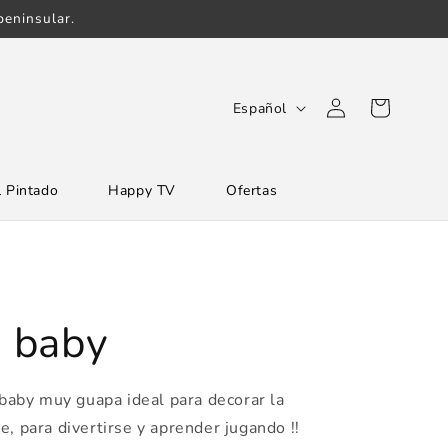
eninsular.
Iniciar
I
Carrito
Español
sesión
d
i
 Pintado
Happy TV
Ofertas
o
m
a
a baby
a baby muy guapa ideal para decorar la
e, para divertirse y aprender jugando !!