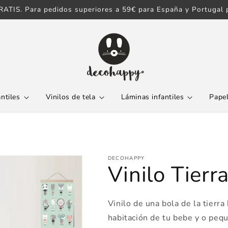
ATIS. Para pedidos superiores a 59€ para España y Portugal p
antiles
Vinilos de tela
Láminas infantiles
Papel
DECOHAPPY
Vinilo Tierr
Vinilo de una bola de la tierr
habitación de tu bebe y o pequ