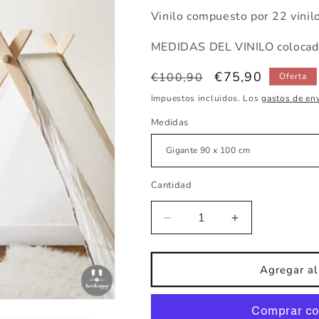
Vinilo compuesto por 22 vinilo
MEDIDAS DEL VINILO colocado
Precio
Precio
€75,90
€100,90
Oferta
habitual
de
Impuestos incluidos. Los
gastos de en
oferta
Medidas
Cantidad
Reducir
Aumentar
cantidad
cantidad
para
para
Vinilo
Vinilo
Agregar al 
Tierra
Tierra
baby
baby