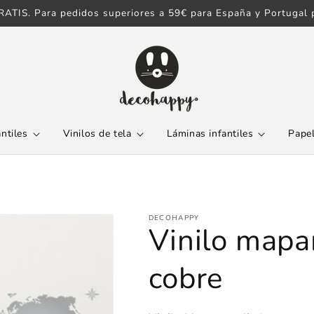
ATIS. Para pedidos superiores a 59€ para España y Portugal p
antiles
Vinilos de tela
Láminas infantiles
Papel
DECOHAPPY
Vinilo mapa
cobre