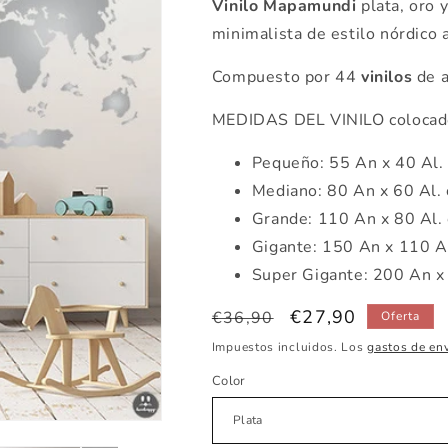
Vinilo
Mapamundi
plata, oro 
minimalista de estilo nórdico a
Compuesto por 44
vinilos
de a
MEDIDAS DEL VINILO colocado
Pequeño: 55 An x 40 Al.
Mediano: 80 An x 60 Al.
Grande: 110 An x 80 Al.
Gigante: 150 An x 110 A
Super Gigante: 200 An x
Precio
Precio
€27,90
€36,90
Oferta
habitual
de
Impuestos incluidos. Los
gastos de en
oferta
Color