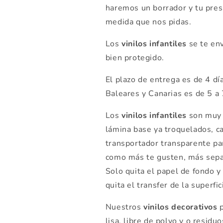
haremos un borrador y tu pre
medida que nos pidas.
Los
vinilos infantiles
se te env
bien protegido.
El plazo de entrega es de 4 d
Baleares y Canarias es de 5 a 
Los
vinilos infantiles
son muy f
lámina base ya troquelados, ca
transportador transparente par
como más te gusten, más sepa
Solo quita el papel de fondo y 
quita el transfer de la superfici
Nuestros
vinilos decorativos
p
lisa, libre de polvo y o residu