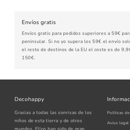
Envíos gratis
Envíos gratis para pedidos superiores a 59€ par
peninsular. Si no yo supera los 59€ el envío sol
el resto de destinos de la EU el coste es de 9,90
150€.
Decohappy
Informac
Gracias a todas las sonrisas de los
Políticas de
niños de esta tierra y de otros
Aviso legal
mundos. Ellos han sido de gran