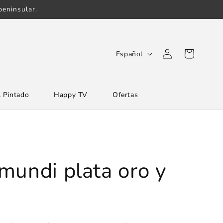
eninsular.
Iniciar
I
Carrito
Español
sesión
d
i
 Pintado
Happy TV
Ofertas
o
m
a
mundi plata oro y