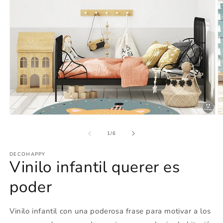
Abrir
Ab
elemento
e
multimedia
m
de
1
/
6
1
2
en
e
DECOHAPPY
una
u
Vinilo infantil querer es
ventana
v
modal
m
poder
Vinilo infantil con una poderosa frase para motivar a los