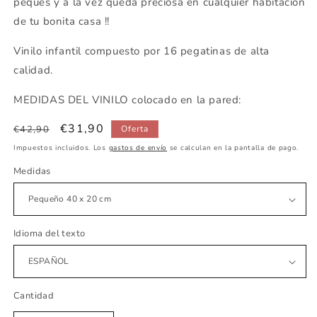
peques y a la vez queda preciosa en cualquier habitación
de tu bonita casa !!
Vinilo infantil compuesto por 16 pegatinas de alta
calidad.
MEDIDAS DEL VINILO colocado en la pared:
Precio
Precio
€31,90
€42,90
Oferta
habitual
de
Impuestos incluidos. Los
gastos de envío
se calculan en la pantalla de pago.
oferta
Medidas
Idioma del texto
Cantidad