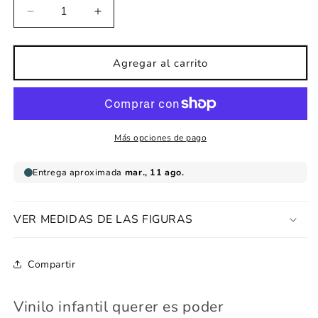
Reducir
Aumentar
cantidad
cantidad
para
para
Vinilo
Vinilo
Agregar al carrito
infantil
infantil
querer
querer
es
es
poder
poder
Más opciones de pago
VER MEDIDAS DE LAS FIGURAS
Compartir
Vinilo infantil querer es poder