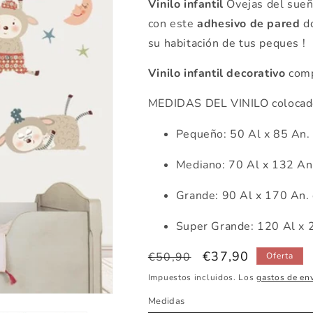
Vinilo infantil
Ovejas del sueñ
con este
adhesivo de pared
d
su habitación de tus peques !
Vinilo infantil decorativo
comp
MEDIDAS DEL VINILO colocado
Pequeño: 50 Al x 85 An.
Mediano: 70 Al x 132 An
Grande: 90 Al x 170 An.
Super Grande: 120 Al x 
Precio
Precio
€37,90
€50,90
Oferta
habitual
de
Impuestos incluidos. Los
gastos de en
oferta
Medidas