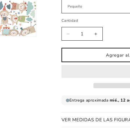
Cantidad
Reducir
Aumentar
cantidad
cantidad
para
para
Vinilo
Vinilo
Agregar al 
infantil
infantil
Ovejas
Ovejas
del
del
sueño
sueño
VER MEDIDAS DE LAS FIGUR