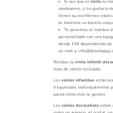
Si ves que el
vinilo
no ti
cambiamos, si te gustaría d
tienes qu escribirnos expli
te hacemos un boceto conju
Te ponemos el nombre de
personalizado con una tipog
desde 10€ dependiendo de 
un mail a: info@decohappy
Recibes tu
vinilo infantil deco
tubo de cartón reciclado.
Los
vinilos infantiles
están pre
troqueladas individualmente p
pared como más te gusten.
Los
vinilos decorativos
están a
como un armario, el cristal, un