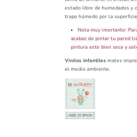
estado libre de humedades y d
trapo húmedo por la superfici
N
ota muy imortante: Par
acabas de pintar tu pared t
pintura este bien seca y so
Vinilos infantiles
mates impres
el medio ambiente.