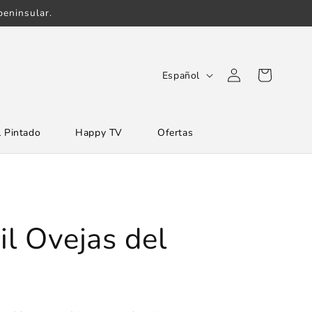
eninsular.
Iniciar
I
Carrito
Español
sesión
d
i
 Pintado
Happy TV
Ofertas
o
m
a
til Ovejas del