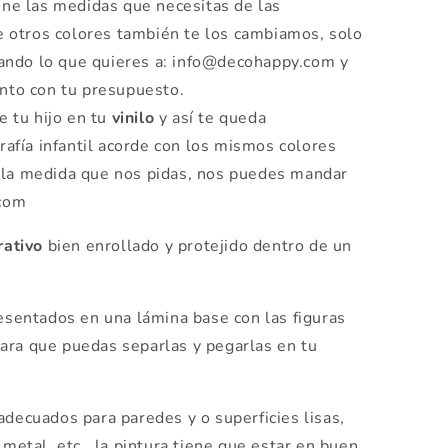
ene las medidas que necesitas de las
e otros colores también te los cambiamos, solo
cando lo que quieres a: info@decohappy.com y
nto con tu presupuesto.
 tu hijo en tu
vinilo
y así te queda
rafía infantil acorde con los mismos colores
la medida que nos pidas, nos puedes mandar
.com
rativo
bien enrollado y protejido dentro de un
sentados en una lámina base con las figuras
ara que puedas separlas y pegarlas en tu
decuados para paredes y o superficies lisas,
 metal, etc.. la pintura tiene que estar en buen