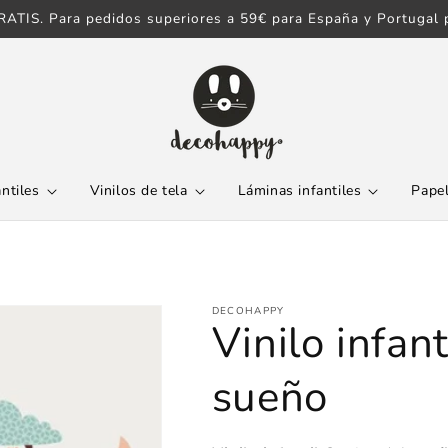
ATIS. Para pedidos superiores a 59€ para España y Portugal p
antiles
Vinilos de tela
Láminas infantiles
Papel
DECOHAPPY
Vinilo infan
sueño