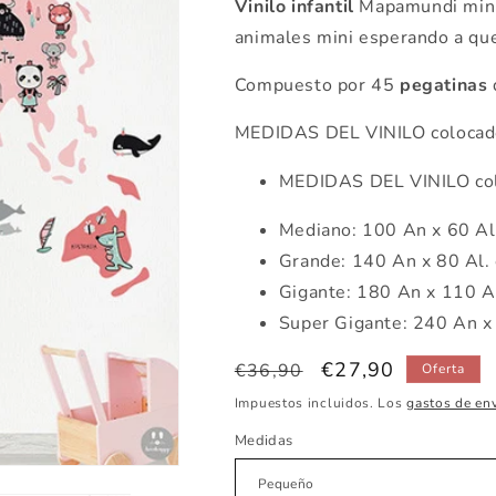
Vinilo infantil
Mapamundi mini 
animales mini esperando a que
Compuesto por 45
pegatinas
d
MEDIDAS DEL VINILO colocado
MEDIDAS DEL VINILO colo
Mediano: 100 An x 60 Al
Grande: 140 An x 80 Al.
Gigante: 180 An x 110 A
Super Gigante: 240 An x
Precio
Precio
€27,90
€36,90
Oferta
habitual
de
Impuestos incluidos. Los
gastos de en
oferta
Medidas