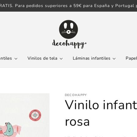
ATIS. Para pedidos superiores a 59€ para España y Portugal p
antiles
Vinilos de tela
Láminas infantiles
Papel
DECOHAPPY
Vinilo infa
rosa