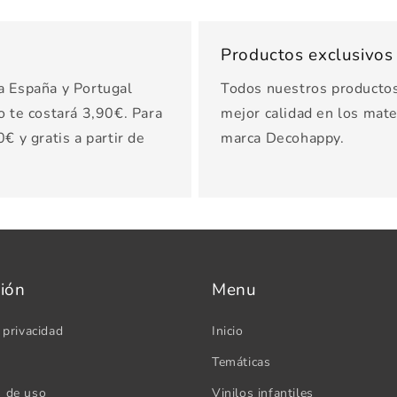
Productos exclusivo
a España y Portugal
Todos nuestros productos 
o te costará 3,90€. Para
mejor calidad en los mater
€ y gratis a partir de
marca Decohappy.
ión
Menu
 privacidad
Inicio
Temáticas
s de uso
Vinilos infantiles