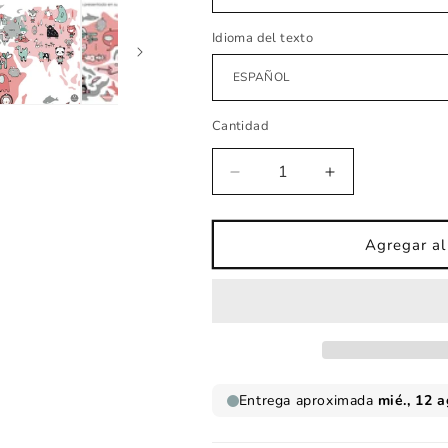
Idioma del texto
Cantidad
Reducir
Aumentar
cantidad
cantidad
para
para
Vinilo
Vinilo
Agregar al 
infantil
infantil
Mapamundi
Mapamundi
mini
mini
rosa
rosa