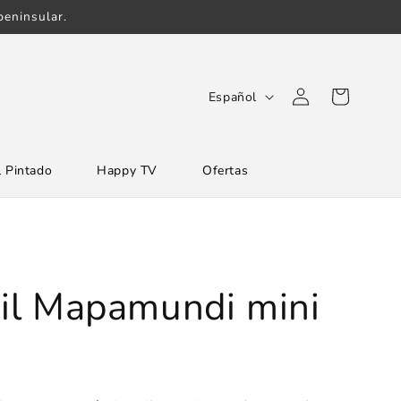
eninsular.
Iniciar
I
Carrito
Español
sesión
d
i
 Pintado
Happy TV
Ofertas
o
m
a
ntil Mapamundi mini