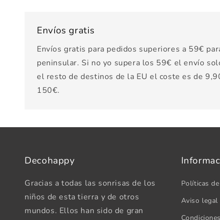
Envíos gratis
Envíos gratis para pedidos superiores a 59€ par
peninsular. Si no yo supera los 59€ el envío sol
el resto de destinos de la EU el coste es de 9,90
150€.
Decohappy
Informac
Gracias a todas las sonrisas de los
Políticas de
niños de esta tierra y de otros
Aviso legal
mundos. Ellos han sido de gran
Condicione