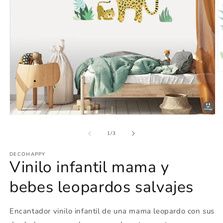
Ab
e
m
2
e
u
Abrir
v
elemento
m
multimedia
de
1
/
3
1
en
DECOHAPPY
una
Vinilo infantil mama y
ventana
modal
bebes leopardos salvajes
Encantador vinilo infantil de una mama leopardo con sus