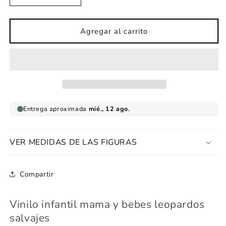
cantidad
cantidad
para
para
Vinilo
Vinilo
Agregar al carrito
infantil
infantil
mama
mama
y
y
bebes
bebes
leopardos
leopardos
salvajes
salvajes
VER MEDIDAS DE LAS FIGURAS
Compartir
Vinilo infantil mama y bebes leopardos
salvajes