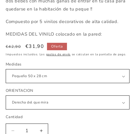
dos bebes con muchas ganas de entrar en tu casa para
quedarse en la habitación de tu peque !!
Compuesto por 5 vinilos decorativos de alta calidad.
MEDIDAS DEL VINILO colocado en la pared:
Precio
Precio
€31,90
€42,90
Oferta
habitual
de
Impuestos incluidos. Los
gastos de envío
se calculan en la pantalla de pago.
oferta
Medidas
ORIENTACION
Cantidad
Reducir
Aumentar