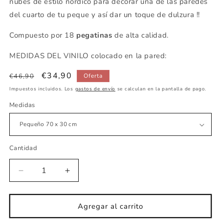
nubes de estilo nórdico para decorar una de las paredes
del cuarto de tu peque y así dar un toque de dulzura !!
Compuesto por 18
pegatinas
de alta calidad.
MEDIDAS DEL VINILO colocado en la pared:
Precio
Precio
€34,90
€46,90
Oferta
habitual
de
Impuestos incluidos. Los
gastos de envío
se calculan en la pantalla de pago.
oferta
Medidas
Cantidad
Reducir
Aumentar
cantidad
cantidad
para
para
Vinilo
Vinilo
Agregar al carrito
infantil
infantil