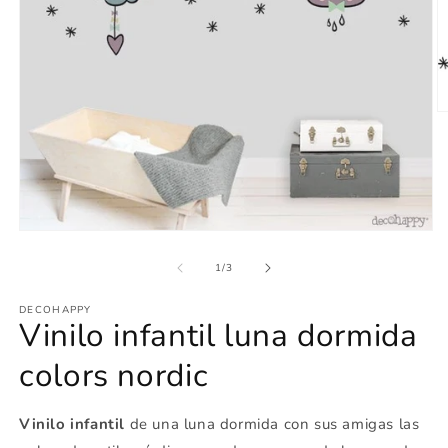
Ab
e
m
2
e
u
v
m
Abrir
elemento
multimedia
de
1
/
3
1
en
DECOHAPPY
una
Vinilo infantil luna dormida
ventana
modal
colors nordic
Vinilo infantil
de una luna dormida con sus amigas las