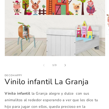
Ab
e
m
2
e
u
Abrir
v
elemento
m
multimedia
de
1
/
3
1
en
DECOHAPPY
una
Vinilo infantil La Granja
ventana
modal
Vinilo infantil
la Granja alegre y dulce con sus
animalitos al rededor esperando a ver que les dice tu
hijo para jugar con ellos, queda precioso en la