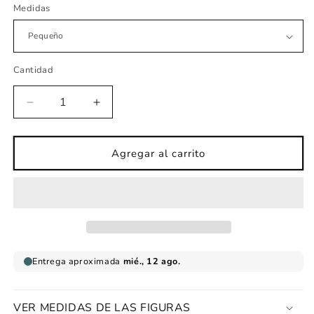
Medidas
Cantidad
Reducir
Aumentar
cantidad
cantidad
para
para
Vinilo
Vinilo
Agregar al carrito
infantil
infantil
La
La
Granja
Granja
VER MEDIDAS DE LAS FIGURAS