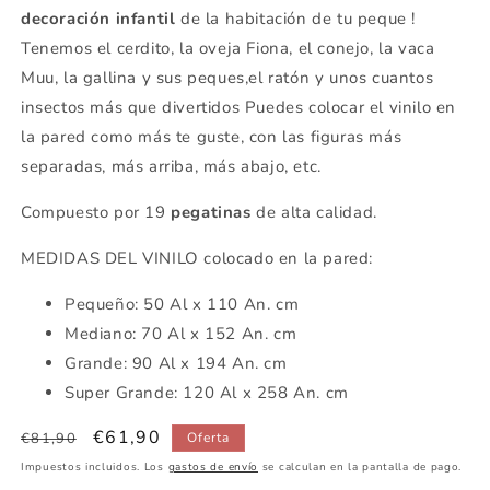
decoración infantil
de la habitación de tu peque !
Tenemos el cerdito, la oveja Fiona, el conejo, la vaca
Muu, la gallina y sus peques,el ratón y unos cuantos
insectos más que divertidos Puedes colocar el vinilo en
la pared como más te guste, con las figuras más
separadas, más arriba, más abajo, etc.
Compuesto por 19
pegatinas
de alta calidad.
MEDIDAS DEL VINILO colocado en la pared:
Pequeño: 50 Al x 110 An. cm
Mediano: 70 Al x 152 An. cm
Grande: 90 Al x 194 An. cm
Super Grande: 120 Al x 258 An. cm
Precio
Precio
€61,90
€81,90
Oferta
habitual
de
Impuestos incluidos. Los
gastos de envío
se calculan en la pantalla de pago.
oferta