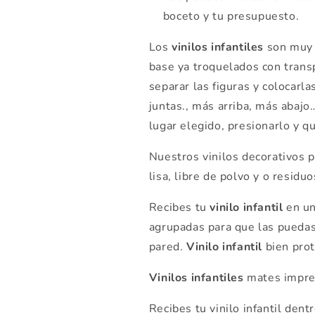
boceto y tu presupuesto.
Los
vinilos infantiles
son muy f
base ya troquelados con trans
separar las figuras y colocar
juntas., más arriba, más abajo
lugar elegido, presionarlo y qui
Nuestros vinilos decorativos p
lisa, libre de polvo y o residu
Recibes tu
vinilo infantil
en un
agrupadas para que las puedas
pared.
Vinilo infantil
bien prot
Vinilos infantiles
mates impres
Recibes tu vinilo infantil dent