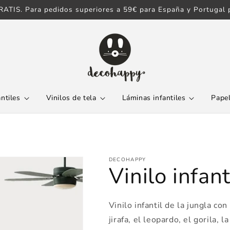
ATIS. Para pedidos superiores a 59€ para España y Portugal p
antiles
Vinilos de tela
Láminas infantiles
Papel
DECOHAPPY
Vinilo infant
Vinilo infantil de la jungla c
jirafa, el leopardo, el gorila,