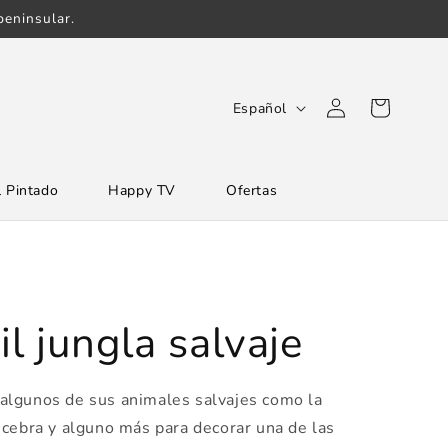
eninsular.
Iniciar
I
Carrito
Español
sesión
d
i
 Pintado
Happy TV
Ofertas
o
m
a
il jungla salvaje
on algunos de sus animales salvajes como la
 la cebra y alguno más para decorar una de las