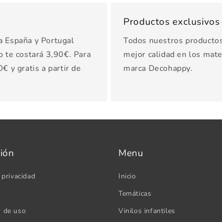
Productos exclusivo
a España y Portugal
Todos nuestros productos 
o te costará 3,90€. Para
mejor calidad en los mater
€ y gratis a partir de
marca Decohappy.
ión
Menu
 privacidad
Inicio
Temáticas
s de uso
Vinilos infantiles