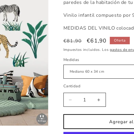
paredes de la habitación de tu
Vinilo infantil compuesto por 9
MEDIDAS DEL VINILO colocado
Precio
Precio
€61,90
€81,90
Oferta
habitual
de
Impuestos incluidos. Los
gastos de en
oferta
Medidas
Cantidad
Reducir
Aumentar
cantidad
cantidad
para
para
Vinilo
Vinilo
Agregar al 
infantil
infantil
jungla
jungla