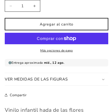
Reducir
Aumentar
cantidad
cantidad
para
para
Vinilo
Vinilo
Agregar al carrito
infantil
infantil
hada
hada
de
de
las
las
flores
flores
Más opciones de pago
VER MEDIDAS DE LAS FIGURAS
Compartir
Vinilo infantil hada de las flores