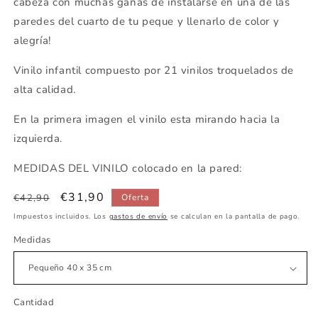
cabeza con muchas ganas de instalarse en una de las
paredes del cuarto de tu peque y llenarlo de color y
alegría!
Vinilo infantil compuesto por 21 vinilos troquelados de
alta calidad.
En la primera imagen el vinilo esta mirando hacia la
izquierda.
MEDIDAS DEL VINILO colocado en la pared:
Precio
Precio
€31,90
€42,90
Oferta
habitual
de
Impuestos incluidos. Los
gastos de envío
se calculan en la pantalla de pago.
oferta
Medidas
Cantidad