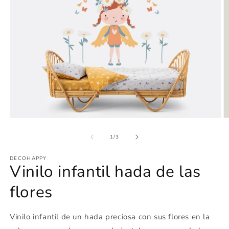
Abrir
Ab
elemento
e
multimedia
m
de
1
/
3
1
2
en
e
DECOHAPPY
una
u
Vinilo infantil hada de las
ventana
v
modal
m
flores
Vinilo infantil de un hada preciosa con sus flores en la