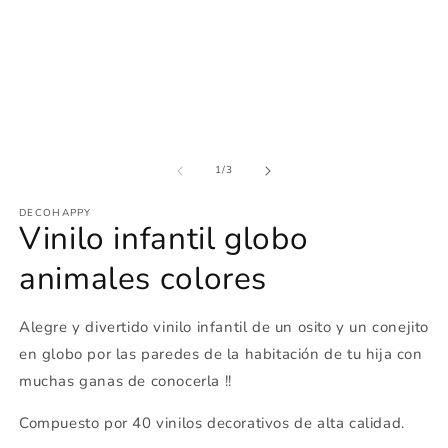
1
u
en
v
una
m
ventana
modal
de
1
/
3
DECOHAPPY
Vinilo infantil globo
animales colores
Alegre y divertido vinilo infantil de un osito y un conejito
en globo por las paredes de la habitación de tu hija con
muchas ganas de conocerla !!
Compuesto por 40 vinilos decorativos de alta calidad.