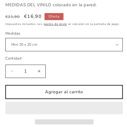
MEDIDAS DEL VINILO colocado en la pared:
Precio
Precio
€16,90
€21,90
Oferta
habitual
de
Impuestos incluidos. Los
gastos de envío
se calculan en la pantalla de pago.
oferta
Medidas
Cantidad
Reducir
Aumentar
cantidad
cantidad
para
para
Vinilo
Vinilo
Agregar al carrito
infantil
infantil
globo
globo
animales
animales
colores
colores