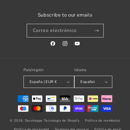
Subscribe to our emails
Correo electrónico
Facebook
Instagram
YouTube
País/región
Idioma
España | EUR €
Español
Formas
de
pago
© 2026,
Decohappy
Tecnología de Shopify
Política de reembolso
Política de privacidad
Términos del servicio
Política de envío