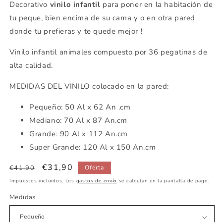
Decorativo
vinilo infantil
para poner en la habitación de
tu peque, bien encima de su cama y o en otra pared
donde tu prefieras y te quede mejor !
Vinilo infantil animales compuesto por 36 pegatinas de
alta calidad.
MEDIDAS DEL VINILO colocado en la pared:
Pequeño: 50 Al x 62 An .cm
Mediano: 70 Al x 87 An.cm
Grande: 90 Al x 112 An.cm
Super Grande: 120 Al x 150 An.cm
Precio
Precio
€31,90
€41,90
Oferta
habitual
de
Impuestos incluidos. Los
gastos de envío
se calculan en la pantalla de pago.
oferta
Medidas