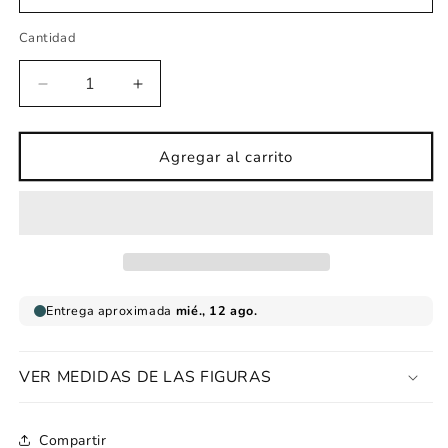
Cantidad
Reducir
Aumentar
cantidad
cantidad
para
para
Vinilo
Vinilo
Agregar al carrito
infantil
infantil
entre
entre
las
las
nubes
nubes
imagine
imagine
VER MEDIDAS DE LAS FIGURAS
Compartir