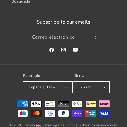
Búsqueda
Subscribe to our emails
Correo electrónico
Facebook
Instagram
YouTube
País/región
Idioma
España | EUR €
Español
Formas
de
pago
© 2026,
Decohappy
Tecnología de Shopify
Política de reembolso