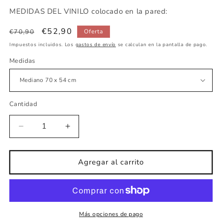
MEDIDAS DEL VINILO colocado en la pared:
Precio
Precio
€52,90
€70,90
Oferta
habitual
de
Impuestos incluidos. Los
gastos de envío
se calculan en la pantalla de pago.
oferta
Medidas
Cantidad
Reducir
Aumentar
cantidad
cantidad
para
para
Vinilo
Vinilo
Agregar al carrito
infantil
infantil
Elefante
Elefante
ratón
ratón
rosa
rosa
Más opciones de pago