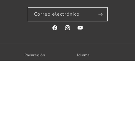
Correo electrónico
Facebook
Instagram
YouTube
País/región
Idioma
España | EUR €
Español
Formas
de
pago
© 2026,
Decohappy
Tecnología de Shopify
Política de reembolso
Política de privacidad
Términos del servicio
Política de envío
Información de contacto
Aviso legal