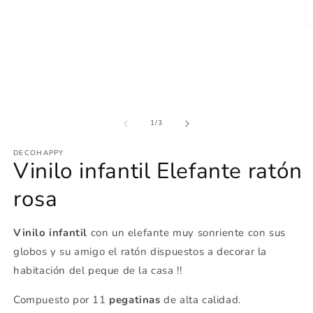
1
en
una
Ab
ventana
e
modal
m
2
e
u
v
m
de
1
/
3
DECOHAPPY
Vinilo infantil Elefante ratón
rosa
Vinilo infantil
con un elefante muy sonriente con sus
globos y su amigo el ratón dispuestos a decorar la
habitación del peque de la casa !!
Compuesto por 11
pegatinas
de alta calidad.