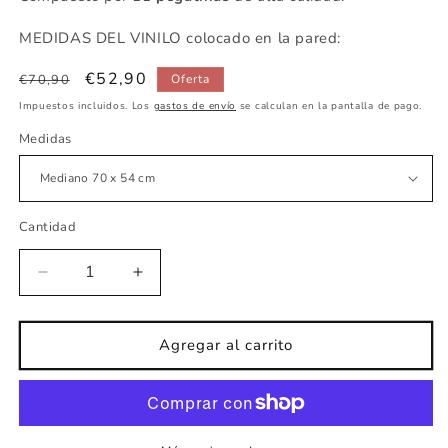
MEDIDAS DEL VINILO colocado en la pared:
Precio
Precio
€52,90
€70,90
Oferta
habitual
de
Impuestos incluidos. Los
gastos de envío
se calculan en la pantalla de pago.
oferta
Medidas
Cantidad
Reducir
Aumentar
cantidad
cantidad
para
para
Vinilo
Vinilo
Agregar al carrito
infantil
infantil
Elefante
Elefante
ratón
ratón
mint
mint