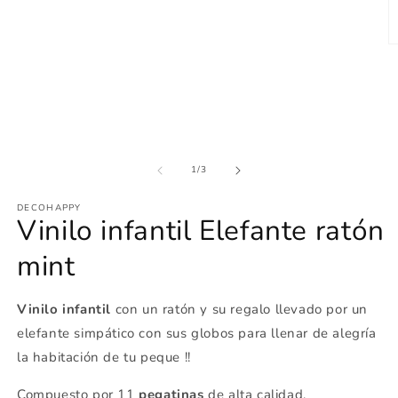
multimedia
1
en
una
Ab
ventana
e
modal
m
2
e
u
v
m
de
1
/
3
DECOHAPPY
Vinilo infantil Elefante ratón
mint
Vinilo infantil
con un ratón y su regalo llevado por un
elefante simpático con sus globos para llenar de alegría
la habitación de tu peque !!
Compuesto por 11
pegatinas
de alta calidad.