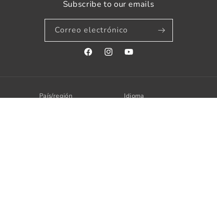
Subscribe to our emails
Correo electrónico
Facebook
Instagram
YouTube
País/región
Idioma
España | EUR €
Español
Formas
de
pago
© 2026,
Decohappy
Tecnología de Shopify
Política de reembolso
Política de privacidad
Términos del servicio
Política de envío
Información de contacto
Aviso legal