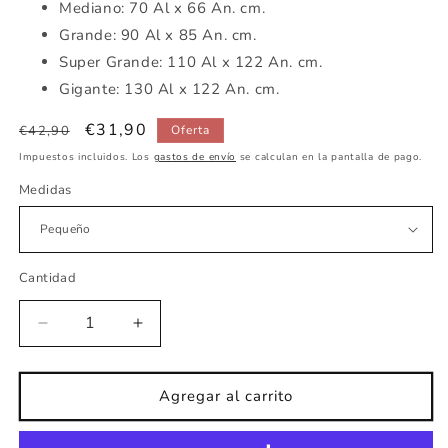
Mediano: 70 Al x 66 An. cm.
Grande: 90 Al x 85 An. cm.
Super Grande: 110 Al x 122 An. cm.
Gigante: 130 Al x 122 An. cm.
Precio
Precio
€31,90
€42,90
Oferta
habitual
de
Impuestos incluidos. Los
gastos de envío
se calculan en la pantalla de pago.
oferta
Medidas
Cantidad
Reducir
Aumentar
cantidad
cantidad
para
para
Vinilo
Vinilo
Agregar al carrito
infantil
infantil
Duendes
Duendes