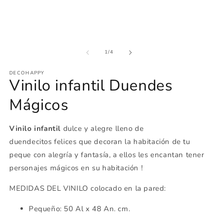
una
u
ventana
v
modal
m
de
1
/
4
DECOHAPPY
Vinilo infantil Duendes
Mágicos
Vinilo infantil
dulce y alegre lleno de
duendecitos felices que decoran la habitación de tu
peque con alegría y fantasía, a ellos les encantan tener
personajes mágicos en su habitación !
MEDIDAS DEL VINILO colocado en la pared:
Pequeño: 50 Al x 48 An. cm.