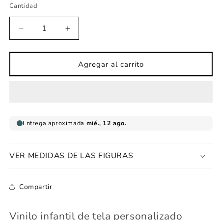
Cantidad
Reducir
Aumentar
cantidad
cantidad
para
para
Titulo
Titulo
Agregar al carrito
personalizado
personalizado
mapamundi
mapamundi
VER MEDIDAS DE LAS FIGURAS
Compartir
Vinilo infantil de tela personalizado