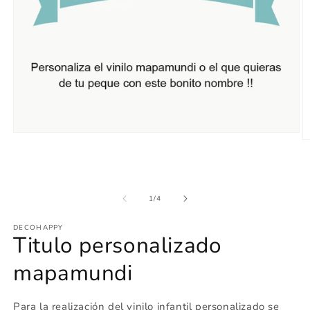
Abrir
Ab
elemento
e
multimedia
m
1
2
en
e
una
u
de
1
/
4
ventana
v
modal
m
DECOHAPPY
Titulo personalizado
mapamundi
Para la realización del vinilo infantil personalizado se