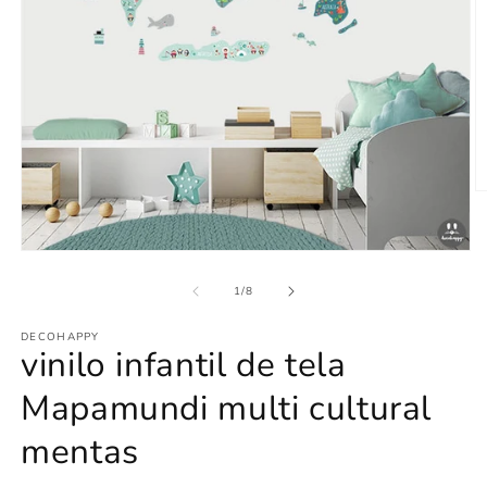
Ab
e
m
2
Abrir
e
elemento
u
multimedia
de
1
/
8
v
1
m
en
DECOHAPPY
una
vinilo infantil de tela
ventana
modal
Mapamundi multi cultural
mentas