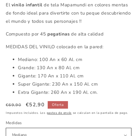
El
vinilo infantil
de tela Mapamundi en colores mentas
de fondo ideal para divertirte con tu peque descubriendo
el mundo y todos sus personajes !!
Compuesto por 45
pegatinas
de alta calidad
MEDIDAS DEL VINILO colocado en la pared:
Mediano: 100 An x 60 Al. cm
Grande: 130 An x 80 Al. cm
Gigante: 170 An x 110 Al. cm
Super Gigante: 230 An x 150 Al. cm
Extra Gigante: 260 An x 190 Al. cm.
Precio
Precio
€52,90
€69,90
Oferta
habitual
de
Impuestos incluidos. Los
gastos de envío
se calculan en la pantalla de pago.
oferta
Medidas