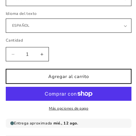
Idioma del texto
Cantidad
Reducir
Aumentar
cantidad
cantidad
para
para
vinilo
vinilo
Agregar al carrito
infantil
infantil
de
de
tela
tela
Mapamundi
Mapamundi
multi
multi
Más opciones de pago
cultural
cultural
mentas
mentas