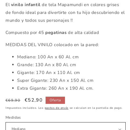
El
vinilo infantil
de tela Mapamundi en colores grises
de fondo ideal para divertirte con tu hijo descubriendo el
mundo y todos sus personajes !!
Compuesto por 45
pegatinas
de alta calidad
MEDIDAS DEL VINILO colocado en la pared:
Mediano: 100 An x 60 Al. cm
Grande: 130 An x 80 Al. cm
Gigante: 170 An x 110 Al. cm
Super Gigante: 230 An x 150 Al. cm
Extra Gigante: 260 An x 190 Al. cm.
Precio
Precio
€52,90
€69,90
Oferta
habitual
de
Impuestos incluidos. Los
gastos de envío
se calculan en la pantalla de pago.
oferta
Medidas