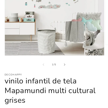
Ab
e
m
Abrir
2
elemento
e
multimedia
u
de
1
/
5
1
v
en
m
DECOHAPPY
una
vinilo infantil de tela
ventana
modal
Mapamundi multi cultural
grises