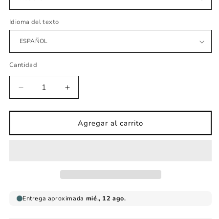
Idioma del texto
Cantidad
Reducir
Aumentar
cantidad
cantidad
para
para
vinilo
vinilo
Agregar al carrito
infantil
infantil
de
de
tela
tela
Mapamundi
Mapamundi
multi
multi
cultural
cultural
grises
grises