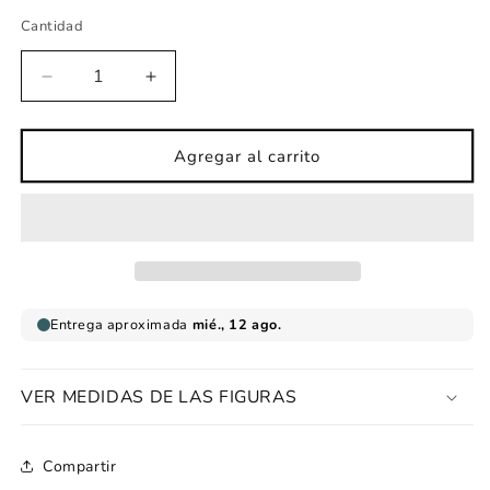
Cantidad
Reducir
Aumentar
cantidad
cantidad
para
para
Vinilo
Vinilo
Agregar al carrito
infantil
infantil
de
de
tela
tela
bola
bola
tierra
tierra
etnias
etnias
azules
azules
vintage
vintage
VER MEDIDAS DE LAS FIGURAS
Compartir