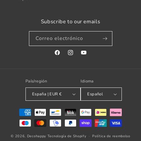
Subscribe to our emails
Correo electrónico
Facebook
Instagram
YouTube
País/región
Idioma
España | EUR €
Español
Formas
de
pago
© 2026,
Decohappy
Tecnología de Shopify
Política de reembolso