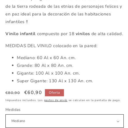
de la tierra rodeada de las etnias de personajes felices y
en paz ideal para la decoración de las habitaciones
infantiles !!
Vinilo infantil
compuesto por 18
vinilos
de alta calidad.
MEDIDAS DEL VINILO colocado en la pared:
Mediano: 60 Al x 60 An. cm.
Grande: 80 Al x 80 An. cm.
Gigante: 100 Al x 100 An. cm.
Super Gigante: 130 Al x 130 An. cm.
Precio
Precio
€60,90
€80,90
Oferta
habitual
de
Impuestos incluidos. Los
gastos de envío
se calculan en la pantalla de pago.
oferta
Medidas