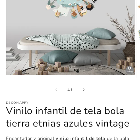
Abrir
Ab
elemento
e
multimedia
m
de
1
/
3
1
2
en
e
una
DECOHAPPY
u
ventana
Vinilo infantil de tela bola
v
modal
m
tierra etnias azules vintage
Encantador
y original
vinilo infantil de tela
de la bola