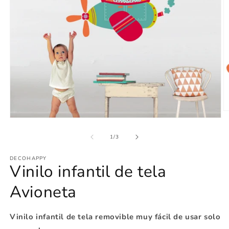
Ab
Abrir
e
elemento
m
multimedia
de
2
1
/
3
1
e
en
u
DECOHAPPY
una
v
Vinilo infantil de tela
ventana
m
modal
Avioneta
Vinilo infantil de tela removible muy fácil de usar solo