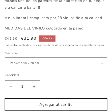
música una de las paredes de la habitación de tu peque
y a cantar u bailar !!
Vinilo infantil compuesto por 28 vinilos de alta calidad.
MEDIDAS DEL VINILO colocado en la pared:
Precio
Precio
€31,90
€42,90
Oferta
habitual
de
Impuestos incluidos. Los
gastos de envío
se calculan en la pantalla de pago.
oferta
Medidas
Cantidad
Reducir
Aumentar
cantidad
cantidad
para
para
Vinilo
Vinilo
Agregar al carrito
infantil
infantil