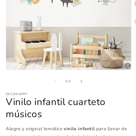
Ab
e
m
2
e
u
v
m
Abrir
elemento
multimedia
de
1
/
3
1
en
DECOHAPPY
una
Vinilo infantil cuarteto
ventana
modal
músicos
Alegre y original temático
vinilo infantil
para llenar de