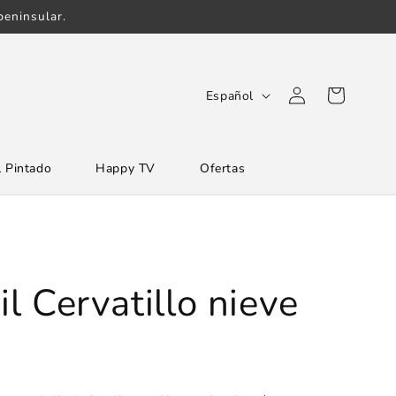
eninsular.
Iniciar
I
Carrito
Español
sesión
d
i
 Pintado
Happy TV
Ofertas
o
m
a
il Cervatillo nieve