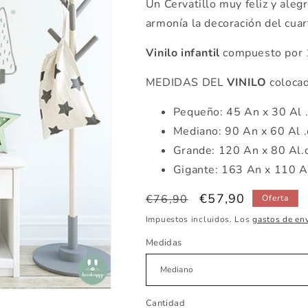
Un Cervatillo muy feliz y alegre
armonía la decoración del cuar
Vinilo infantil
compuesto por 1
MEDIDAS DEL
VINILO
colocad
Pequeño: 45 An x 30 Al 
Mediano: 90 An x 60 Al 
Grande: 120 An x 80 Al.
Gigante: 163 An x 110 A
Precio
Precio
€57,90
€76,90
Oferta
habitual
de
Impuestos incluidos. Los
gastos de en
oferta
Medidas
Cantidad