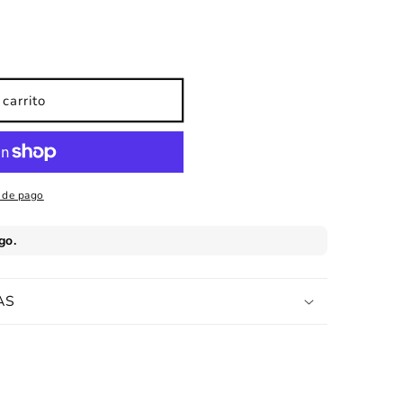
carrito
 de pago
AS