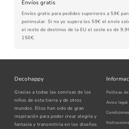
Envíos gratis
Envíos gratis para pedidos superiores a 59€ par
peninsular. Si no yo supera los 59€ el envío sol
el resto de destinos de la EU el coste es de 9,90
150€.
Decohappy
Informac
Gracias a todas las sonrisas de los
Políticas de
niños de esta tierra y de otros
Aviso legal
mundos. Ellos han sido de gran
Condicione
inspiración para poder crear alegría y
Instruccion
fantasía y transmitirla en los diseños