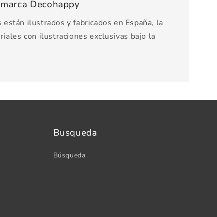
s marca Decohappy
están ilustrados y fabricados en España, la
iales con ilustraciones exclusivas bajo la
Busqueda
Búsqueda