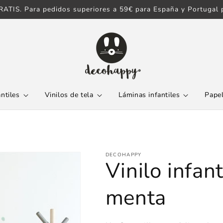
ATIS. Para pedidos superiores a 59€ para España y Portugal p
antiles
Vinilos de tela
Láminas infantiles
Papel
DECOHAPPY
Vinilo infant
menta