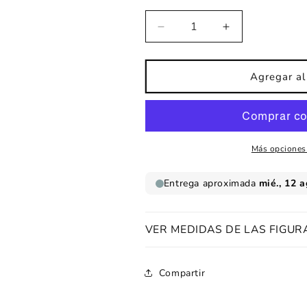
Reducir
Aumentar
cantidad
cantidad
para
para
Vinilo
Vinilo
Agregar al 
infantil
infantil
Cervatillo
Cervatillo
nieve
nieve
menta
menta
Más opciones
VER MEDIDAS DE LAS FIGUR
Compartir