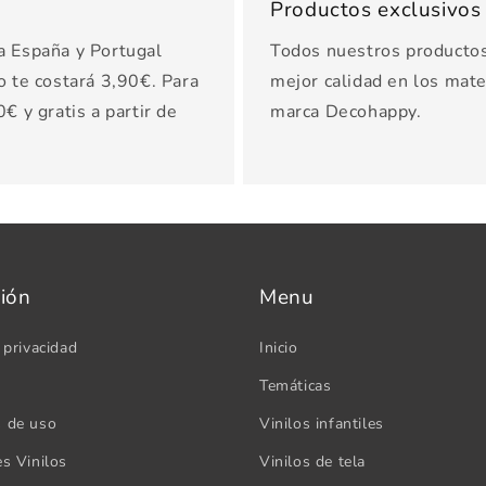
Productos exclusivo
a España y Portugal
Todos nuestros productos 
o te costará 3,90€. Para
mejor calidad en los mater
€ y gratis a partir de
marca Decohappy.
ión
Menu
 privacidad
Inicio
Temáticas
s de uso
Vinilos infantiles
es Vinilos
Vinilos de tela