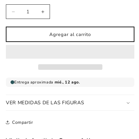
Reducir
Aumentar
cantidad
cantidad
para
para
Vinilo
Vinilo
Agregar al carrito
infantil
infantil
Caperufeliz
Caperufeliz
VER MEDIDAS DE LAS FIGURAS
Compartir