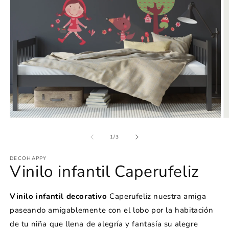
Abrir
Ab
elemento
e
multimedia
m
de
1
/
3
1
2
en
e
DECOHAPPY
una
u
Vinilo infantil Caperufeliz
ventana
v
modal
m
Vinilo infantil
decorativo
Caperufeliz nuestra amiga
paseando amigablemente con el lobo por la habitación
de tu niña que llena de alegría y fantasía su alegre