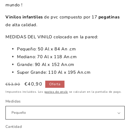
mundo !
Vinilos infantiles
de pvc compuesto por 17
pegatinas
de alta calidad.
MEDIDAS DEL VINILO colocado en la pared:
Pequeño: 50 Al x 84 An .cm
Mediano: 70 Al x 118 An.cm
Grande: 90 Al x 152 An.cm
Super Grande: 110 Al x 195 An.cm
Precio
Precio
€40,90
€53,90
Oferta
habitual
de
Impuestos incluidos. Los
gastos de envío
se calculan en la pantalla de pago.
oferta
Medidas
Cantidad