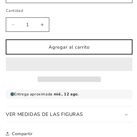
Cantidad
Reducir
Aumentar
cantidad
cantidad
para
para
Vinilo
Vinilo
Agregar al carrito
infantil
infantil
bola
bola
tierra
tierra
etnias
etnias
colores
colores
VER MEDIDAS DE LAS FIGURAS
Compartir