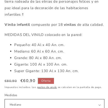
tierra rodeada de las etnias de personajes felices y en
paz ideal para la decoración de las habitaciones
infantiles !!
Vinilo infantil
compuesto por 18
vinilos
de alta calidad.
MEDIDAS DEL VINILO colocado en la pared:
Pequeño: 40 Al x 40 An. cm.
Mediano: 60 Al x 60 An. cm.
Grande: 80 Al x 80 An. cm.
Gigante: 100 Al x 100 An. cm.
Super Gigante: 130 Al x 130 An. cm.
Precio
Precio
€60,90
€80,90
Oferta
habitual
de
Impuestos incluidos. Los
gastos de envío
se calculan en la pantalla de pago.
oferta
Medidas