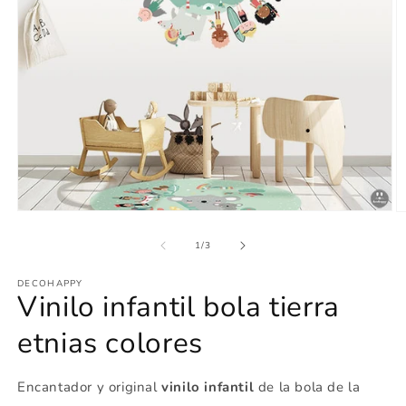
Abrir
Ab
elemento
e
multimedia
m
de
1
/
3
1
2
en
e
una
DECOHAPPY
u
Vinilo infantil bola tierra
ventana
v
modal
m
etnias colores
Encantador
y original
vinilo infantil
de la bola de la