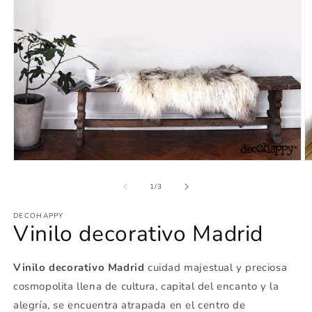
Abrir
Ab
elemento
e
multimedia
m
de
1
/
3
1
2
en
e
DECOHAPPY
una
u
Vinilo decorativo Madrid
ventana
v
modal
m
Vinilo decorativo Madrid
cuidad majestual y preciosa
cosmopolita llena de cultura, capital del encanto y la
alegría, se encuentra atrapada en el centro de