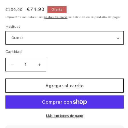
Precio
Precio
€74,90
€100,00
Oferta
habitual
de
Impuestos incluidos. Los
gastos de envío
se calculan en la pantalla de pago.
oferta
Medidas
Cantidad
Reducir
Aumentar
cantidad
cantidad
para
para
Vinilo
Vinilo
Agregar al carrito
decorativo
decorativo
Madrid
Madrid
Más opciones de pago