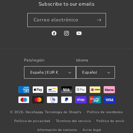
Subscribe to our emails
Correo electrónico
Facebook
Instagram
YouTube
País/región
Idioma
España | EUR €
Español
Formas
de
pago
© 2026,
Decohappy
Tecnología de Shopify
Política de reembolso
Política de privacidad
Términos del servicio
Política de envío
Información de contacto
Aviso legal