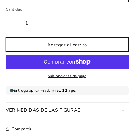
Cantidad
Reducir
Aumentar
cantidad
cantidad
para
para
Vinilo
Vinilo
Agregar al carrito
de
de
tela
tela
Mapamundi
Mapamundi
político
político
azules
azules
Más opciones de pago
VER MEDIDAS DE LAS FIGURAS
Compartir