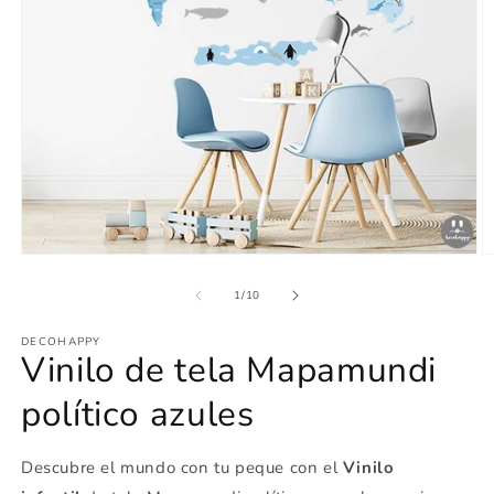
Abrir
Ab
elemento
e
multimedia
m
de
1
/
10
1
2
en
e
DECOHAPPY
una
u
Vinilo de tela Mapamundi
ventana
v
modal
m
político azules
Descubre el mundo con tu peque con el
Vinilo