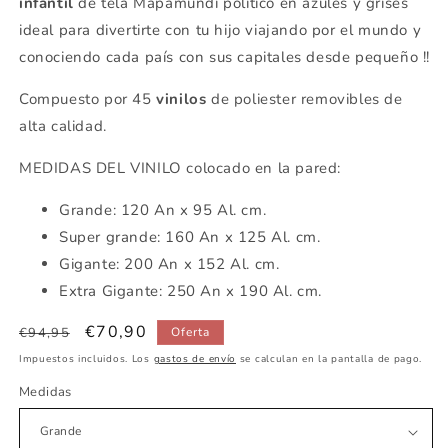
infantil
de tela Mapamundi político en azules y grises
ideal para divertirte con tu hijo viajando por el mundo y
conociendo cada país con sus capitales desde pequeño !!
Compuesto por 45
vinilos
de poliester removibles de
alta calidad.
MEDIDAS DEL VINILO colocado en la pared:
Grande: 120 An x 95 Al. cm.
Super grande: 160 An x 125 Al. cm.
Gigante: 200 An x 152 Al. cm.
Extra Gigante: 250 An x 190 Al. cm.
Precio
Precio
€70,90
€94,95
Oferta
habitual
de
Impuestos incluidos. Los
gastos de envío
se calculan en la pantalla de pago.
oferta
Medidas