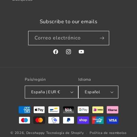
Subscribe to our emails
Correo electrónico
Facebook
Instagram
YouTube
País/región
Idioma
España | EUR €
Español
Formas
de
pago
© 2026,
Decohappy
Tecnología de Shopify
Política de reembolso