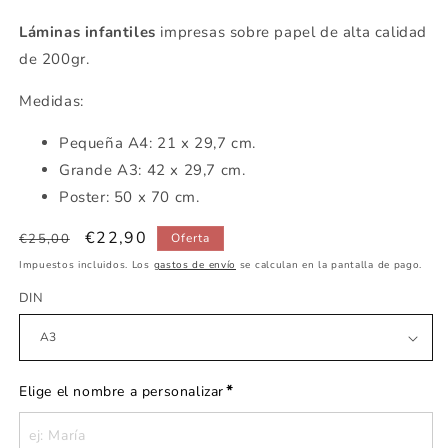
Láminas infantiles
impresas sobre papel de alta calidad
de 200gr.
Medidas:
Pequeña
A4: 21 x 29,7 cm.
Grande A3: 42 x 29,7 cm.
Poster: 50 x 70 cm.
Precio
Precio
€22,90
€25,00
Oferta
habitual
de
Impuestos incluidos. Los
gastos de envío
se calculan en la pantalla de pago.
oferta
DIN
*
Elige el nombre a personalizar