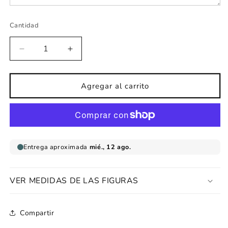
Cantidad
Reducir
Aumentar
cantidad
cantidad
para
para
Lámina
Lámina
Agregar al carrito
nombre
nombre
infantil
infantil
corona
corona
happy
happy
selva
selva
VER MEDIDAS DE LAS FIGURAS
Compartir