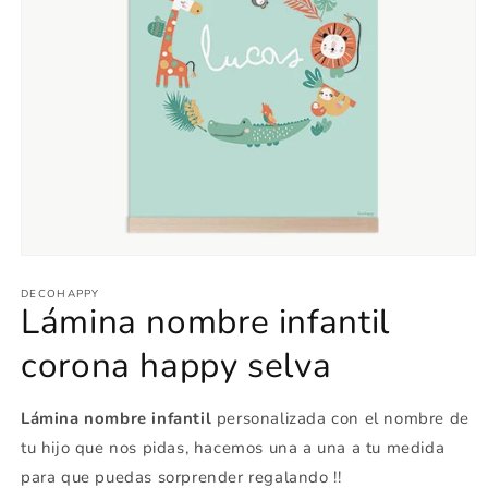
Abrir
elemento
multimedia
DECOHAPPY
Lámina nombre infantil
1
en
una
corona happy selva
ventana
modal
Lámina nombre infantil
personalizada con el nombre de
tu hijo que nos pidas, hacemos una a una a tu medida
para que puedas sorprender regalando !!