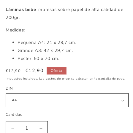
Láminas bebe
impresas sobre papel de alta calidad de
200gr.
Medidas:
Pequeña
A4: 21 x 29,7 cm.
Grande A3: 42 x 29,7 cm.
Poster: 50 x 70 cm.
Precio
Precio
€12,90
€13,90
Oferta
habitual
de
Impuestos incluidos. Los
gastos de envío
se calculan en la pantalla de pago.
oferta
DIN
Cantidad
Reducir
Aumentar