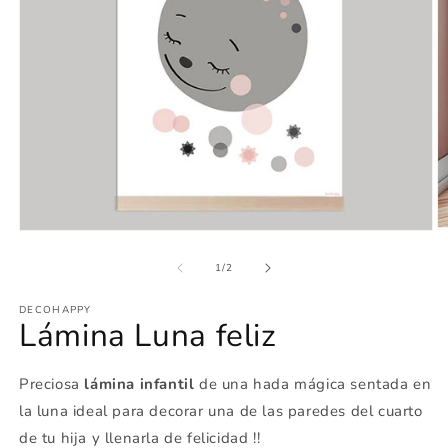
Ab
Abrir
e
elemento
m
multimedia
de
1
/
2
2
1
e
en
u
DECOHAPPY
una
Lámina Luna feliz
v
ventana
m
modal
Preciosa
lámina infantil
de una hada mágica sentada en
la luna ideal para decorar una de las paredes del cuarto
de tu hija y llenarla de felicidad !!