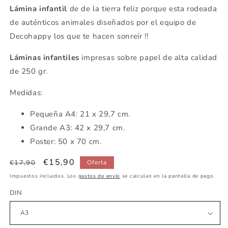
Lámina infantil
de de la tierra feliz porque esta rodeada
de auténticos animales diseñados por el equipo de
Decohappy los que te hacen sonreír !!
Láminas infantiles
impresas sobre papel de alta calidad
de 250 gr.
Medidas:
Pequeña
A4: 21 x 29,7 cm.
Grande A3: 42 x 29,7 cm.
Poster: 50 x 70 cm.
Precio
Precio
€15,90
€17,90
Oferta
habitual
de
Impuestos incluidos. Los
gastos de envío
se calculan en la pantalla de pago.
oferta
DIN