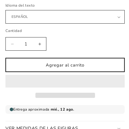
Idioma del texto
Cantidad
Reducir
Aumentar
cantidad
cantidad
para
para
Lámina
Lámina
Agregar al carrito
infantil
infantil
tierra
tierra
feliz
feliz
animales
animales
beig
beig
VER MEDIDAS DE LAS FIGURAS