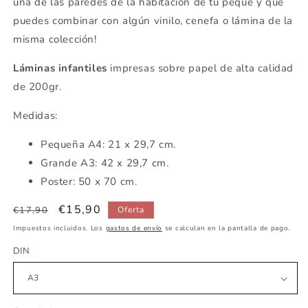
una de las paredes de la habitación de tu peque y que
puedes combinar con algún vinilo, cenefa o lámina de la
misma colección!
Láminas infantiles
impresas sobre papel de alta calidad
de 200gr.
Medidas:
Pequeña A4: 21 x 29,7 cm.
Grande A3: 42 x 29,7 cm.
Poster: 50 x 70 cm.
Precio
Precio
€15,90
€17,90
Oferta
habitual
de
Impuestos incluidos. Los
gastos de envío
se calculan en la pantalla de pago.
oferta
DIN