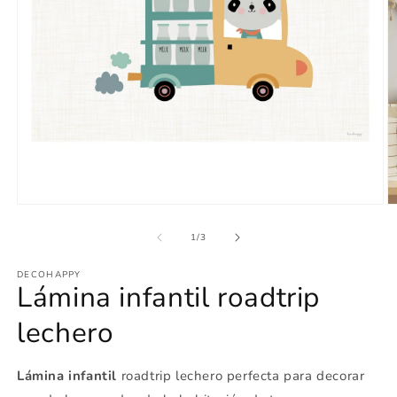
Abrir
Ab
elemento
e
multimedia
m
de
1
/
3
1
2
en
e
DECOHAPPY
una
u
Lámina infantil roadtrip
ventana
v
modal
m
lechero
Lámina infantil
roadtrip lechero perfecta para decorar