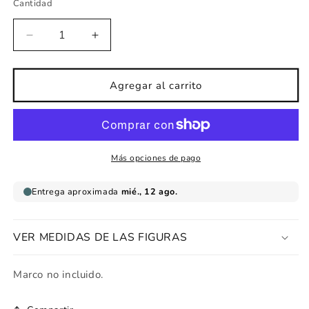
Cantidad
Reducir
Aumentar
cantidad
cantidad
para
para
Lámina
Lámina
Agregar al carrito
infantil
infantil
roadtrip
roadtrip
lechero
lechero
Más opciones de pago
VER MEDIDAS DE LAS FIGURAS
Marco no incluido.