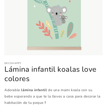
Abrir
elemento
multimedia
DECOHAPPY
Lámina infantil koalas love
1
en
una
colores
ventana
modal
Adorable
lámina infantil
de una mami koala con su
bebe esperando a que te la lleves a casa para decorar la
habitación de tu peque !!