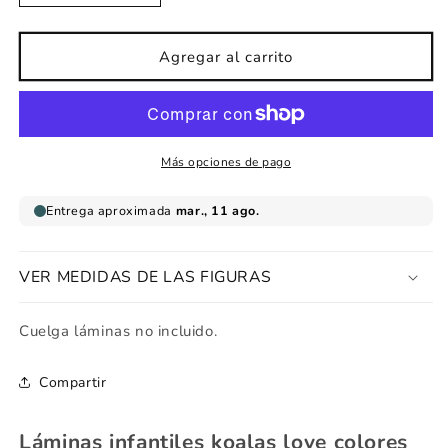
cantidad
cantidad
para
para
Lámina
Lámina
Agregar al carrito
infantil
infantil
koalas
koalas
love
love
colores
colores
Más opciones de pago
VER MEDIDAS DE LAS FIGURAS
Cuelga láminas no incluido.
Compartir
Láminas infantiles koalas love colores