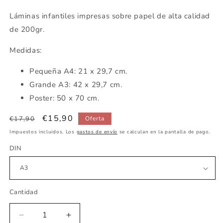
Láminas infantiles impresas sobre papel de alta calidad
de 200gr.
Medidas:
Pequeña A4: 21 x 29,7 cm.
Grande A3: 42 x 29,7 cm.
Poster: 50 x 70 cm.
Precio
Precio
€15,90
€17,90
Oferta
habitual
de
Impuestos incluidos. Los
gastos de envío
se calculan en la pantalla de pago.
oferta
DIN
Cantidad
Reducir
Aumentar