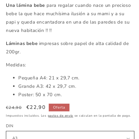
Una lámina bebe
para regalar cuando nace un precioso
bebe la que hace muchísima ilusión a su mami y a su
papi y queda encantadora en una de las paredes de su
nueva habitación !! !!
Láminas bebe
impresas sobre papel de alta calidad de
200gr.
Medidas:
Pequeña
A4: 21 x 29,7 cm.
Grande A3: 42 x 29,7 cm.
Poster: 50 x 70 cm.
Precio
Precio
€22,90
€24,90
Oferta
habitual
de
Impuestos incluidos. Los
gastos de envío
se calculan en la pantalla de pago.
oferta
DIN