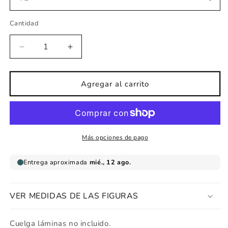
Cantidad
Reducir
Aumentar
cantidad
cantidad
para
para
Lámina
Lámina
Agregar al carrito
bebe
bebe
nacimiento
nacimiento
azul
azul
celeste
celeste
Más opciones de pago
VER MEDIDAS DE LAS FIGURAS
Cuelga láminas no incluido.