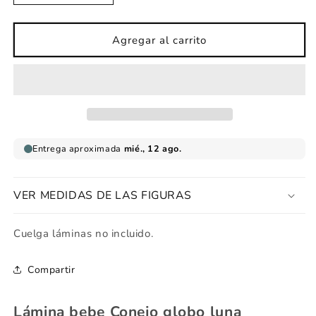
cantidad
cantidad
para
para
Lámina
Lámina
Agregar al carrito
bebe
bebe
Conejo
Conejo
globo
globo
luna
luna
VER MEDIDAS DE LAS FIGURAS
Cuelga láminas no incluido.
Compartir
Lámina bebe Conejo globo luna