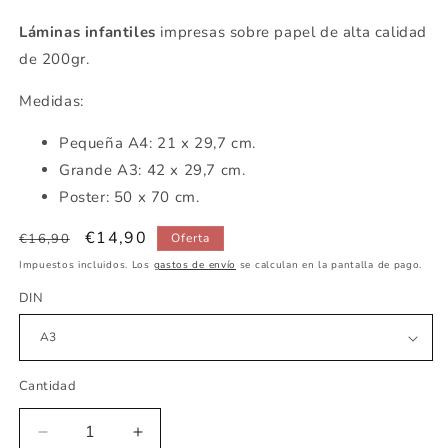
Láminas infantiles
impresas sobre papel de alta calidad
de 200gr.
Medidas:
Pequeña
A4: 21 x 29,7 cm.
Grande A3: 42 x 29,7 cm.
Poster: 50 x 70 cm.
Precio
Precio
€14,90
€16,90
Oferta
habitual
de
Impuestos incluidos. Los
gastos de envío
se calculan en la pantalla de pago.
oferta
DIN
Cantidad
Reducir
Aumentar