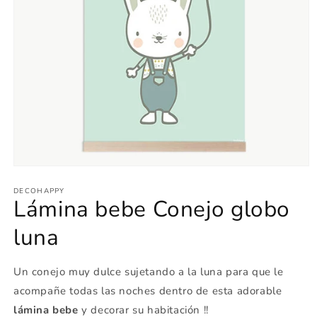
Abrir
elemento
multimedia
DECOHAPPY
Lámina bebe Conejo globo
1
en
una
luna
ventana
modal
Un conejo muy dulce sujetando a la luna para que le
acompañe todas las noches dentro de esta adorable
lámina bebe
y decorar su habitación !!