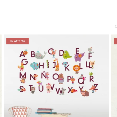
O
In offerta