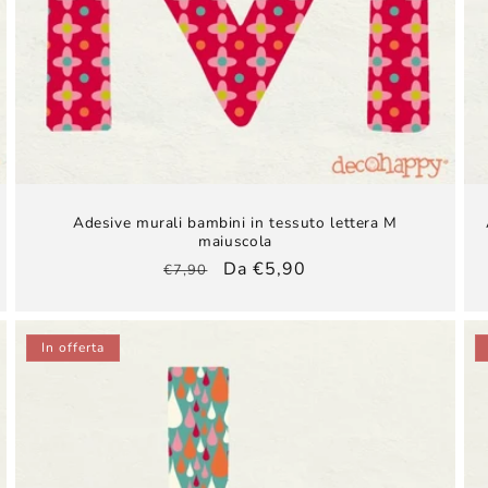
Adesive murali bambini​ in tessuto lettera M
maiuscola
Prezzo
Prezzo
Da €5,90
€7,90
di
scontato
listino
In offerta