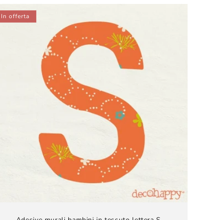
listino
In offerta
Adesive murali bambini​ in tessuto lettera S