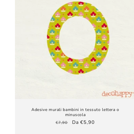
Adesive murali bambini​ in tessuto lettera o
minuscola
Prezzo
Prezzo
Da €5,90
€7,90
di
scontato