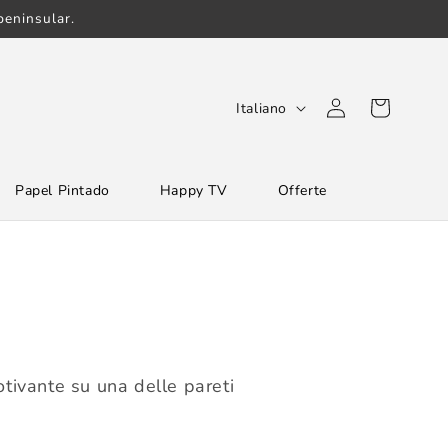
eninsular.
L
Accedi
Carrello
Italiano
i
n
Papel Pintado
Happy TV
Offerte
g
u
a
otivante su una delle pareti