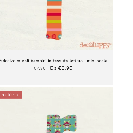
Adesive murali bambini​ in tessuto lettera l minuscola
Prezzo
Prezzo
Da €5,90
€7,90
di
scontato
listino
In offerta