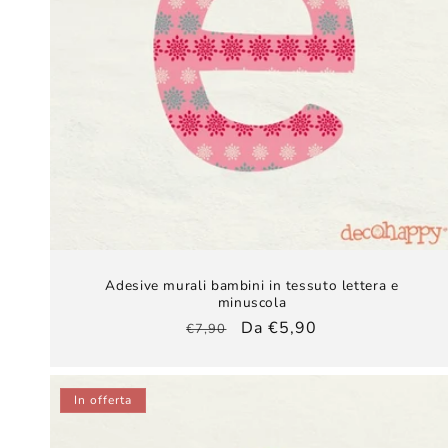
Adesive murali bambini​ in tessuto lettera e
minuscola
Prezzo
Prezzo
Da €5,90
€7,90
di
scontato
listino
In offerta