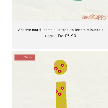
Adesive murali bambini​ in tessuto lettera minuscola
Prezzo
Prezzo
Da €5,90
€7,90
di
scontato
listino
In offerta