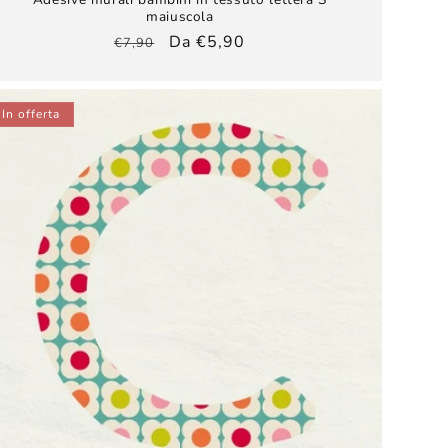
maiuscola
Prezzo
Prezzo
Da €5,90
€7,90
di
scontato
listino
In offerta