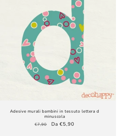
Adesive murali bambini​ in tessuto lettera d
minuscola
Prezzo
Prezzo
Da €5,90
€7,90
di
scontato