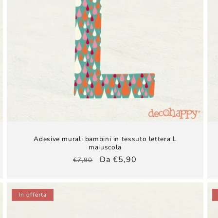
Adesive murali bambini​ in tessuto lettera L
maiuscola
Prezzo
Prezzo
Da €5,90
€7,90
di
scontato
listino
In offerta