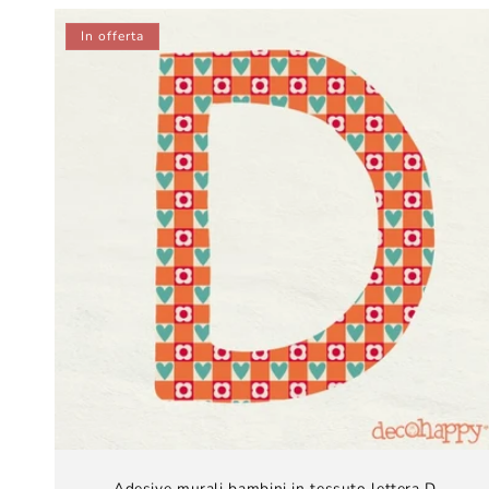
listino
In offerta
Adesive murali bambini​ in tessuto lettera D