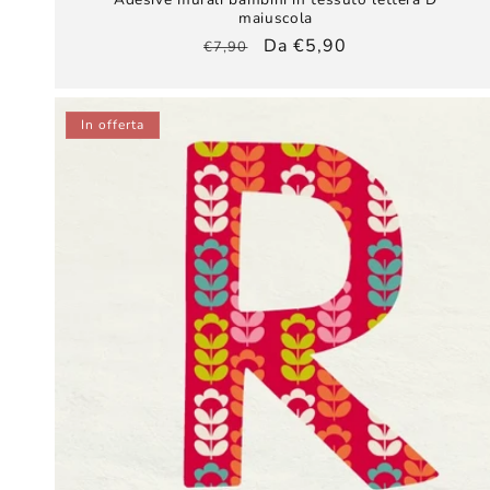
maiuscola
Prezzo
Prezzo
Da €5,90
€7,90
di
scontato
listino
In offerta