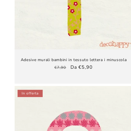
Adesive murali bambini​ in tessuto lettera i minuscola
Prezzo
Prezzo
Da €5,90
€7,90
di
scontato
listino
In offerta