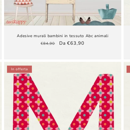
Adesive murali bambini​ in tessuto Abc animali
Prezzo
Prezzo
Da €63,90
€84,90
di
scontato
listino
In offerta