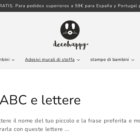
ATIS. Para pedidos superiores a 59€ para España y Portugal p
bini​
Adesivi murali​ di stoffa
stampe di bambini
 ABC e lettere
tere il nome del tuo piccolo e la frase preferita e m
rla con queste lettere ...