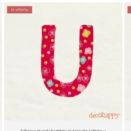
listino
In offerta
Adesive murali bambini​ in tessuto lettera u