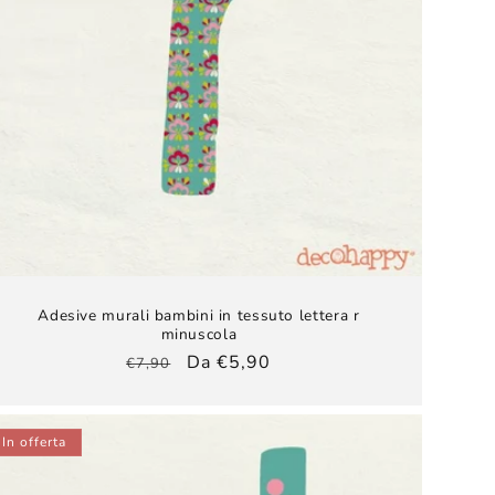
Adesive murali bambini​ in tessuto lettera r
minuscola
Prezzo
Prezzo
Da €5,90
€7,90
di
scontato
listino
In offerta