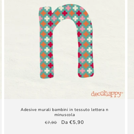
Adesive murali bambini​ in tessuto lettera n
minuscola
Prezzo
Prezzo
Da €5,90
€7,90
di
scontato