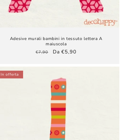
Adesive murali bambini​ in tessuto lettera A
maiuscola
Prezzo
Prezzo
Da €5,90
€7,90
di
scontato
listino
In offerta