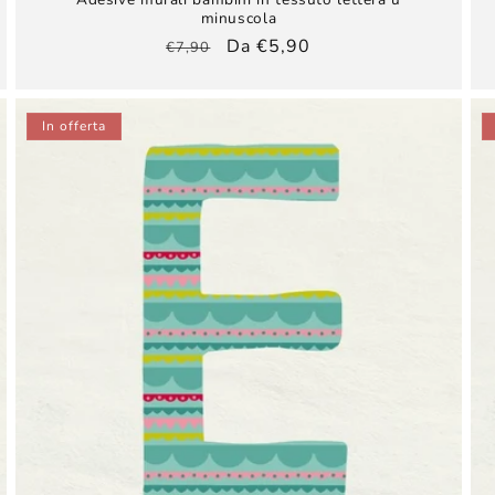
minuscola
Prezzo
Prezzo
Da €5,90
€7,90
di
scontato
listino
In offerta