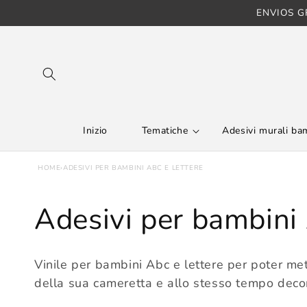
Vai
ENVIOS GR
direttamente ai
contenuti
Inizio
Tematiche
Adesivi murali bam
HOME
›
ADESIVI PER BAMBINI ABC E LETTERE
C
Adesivi per bambini
o
Vinile per bambini Abc e lettere per poter met
l
della sua cameretta e allo stesso tempo decora